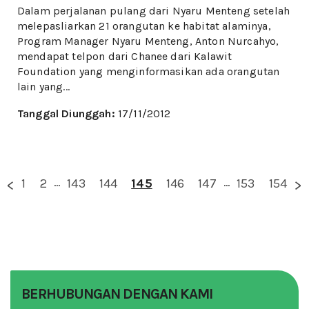
Dalam perjalanan pulang dari Nyaru Menteng setelah
melepasliarkan 21 orangutan ke habitat alaminya,
Program Manager Nyaru Menteng, Anton Nurcahyo,
mendapat telpon dari Chanee dari Kalawit
Foundation yang menginformasikan ada orangutan
lain yang...
Tanggal Diunggah:
17/11/2012
1
2
...
143
144
145
146
147
...
153
154
<
Next
Prev
>
BERHUBUNGAN DENGAN KAMI