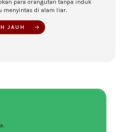
pkan para orangutan tanpa induk
menyintas di alam liar.
IH JAUH
a.