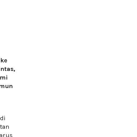
 ke
ntas,
ami
amun
di
tan
harus