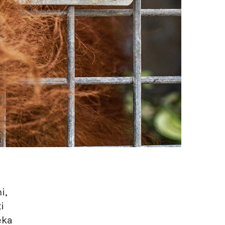
i,
i
eka