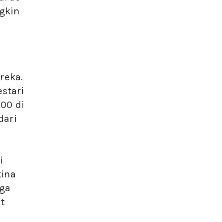
gkin
reka.
stari
00 di
dari
i
tina
ga
t