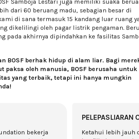
OSF Samboja Lestari juga memiliki suaka beru
bih dari 60 beruang madu, sebagian besar di
u kami di sana termasuk 15 kandang luar ruang y
g dikelilingi oleh pagar listrik pengaman. Ber
g pada akhirnya dipindahkan ke fasilitas Samb
n BOSF berhak hidup di alam liar. Bagi mere
t paksa oleh manusia, BOSF berusaha untuk
as yang terbaik, tetapi ini hanya mungkin
nda!
PELEPASLIARAN
undation bekerja
Ketahui lebih jauh