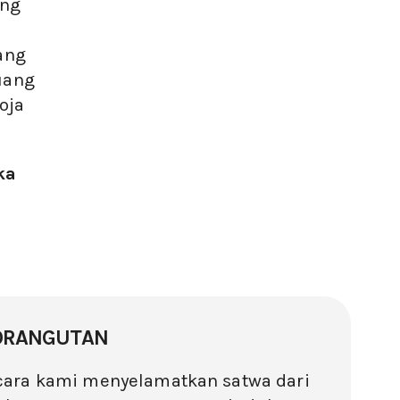
ang
ang
uang
oja
ka
 ORANGUTAN
 cara kami menyelamatkan satwa dari