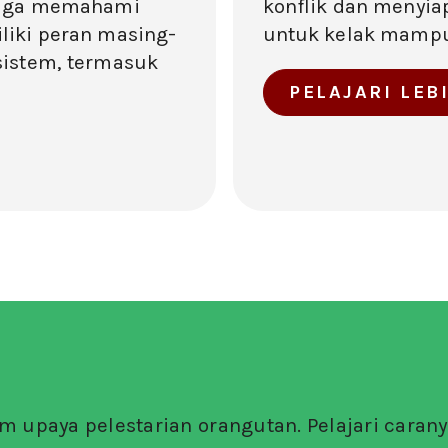
juga memahami
konflik dan menyia
iki peran masing-
untuk kelak mampu 
istem, termasuk
PELAJARI LEB
m upaya pelestarian orangutan. Pelajari carany