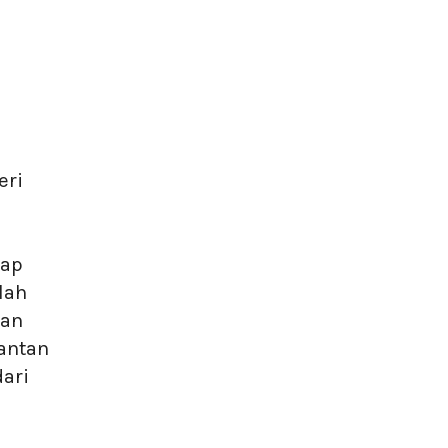
eri
iap
lah
han
antan
ari