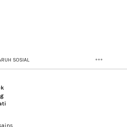
RUH SOSIAL
ek
ng
ati
sains