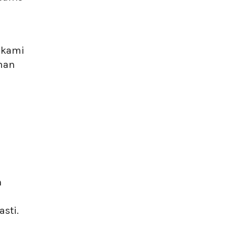
 kami
man
n
sti.