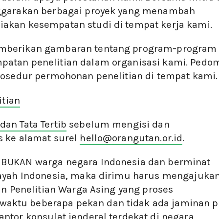
nggarakan berbagai proyek yang menambah
akan kesempatan studi di tempat kerja kami.
emberikan gambaran tentang program-program
atan penelitian dalam organisasi kami. Pedo
rosedur permohonan penelitian di tempat kami.
tian
dan Tata Tertib
sebelum mengisi dan
s ke alamat surel
hello@orangutan.or.id
.
 BUKAN warga negara Indonesia dan berminat
layah Indonesia, maka dirimu harus mengajuka
in Penelitian Warga Asing yang proses
ktu beberapa pekan dan tidak ada jaminan pa
ntor konsulat jenderal terdekat di negara