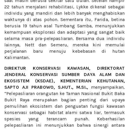
saat masih berusia sekitar satu bulan. Setelah hampir
22 tahun menjalani rehabilitasi, Lykke dikenal sebagai
individu yang mandiri dan lebih banyak menghabiskan
waktunya di atas pohon. Sementara itu, Farida, betina
berusia 19 tahun asal Tumbang Samba, menunjukkan
kemampuan eksplorasi dan adaptasi yang sangat baik
selama masa pra-pelepasliaran. Bersama dua individu
lainnya, Nett dan Semeru, mereka kini memulai
perjalanan baru menuju kebebasan di hutan
Kalimantan.
DIREKTUR KONSERVASI KAWASAN, DIREKTORAT
JENDERAL KONSERVASI SUMBER DAYA ALAM DAN
EKOSISTEM (KSDAE), KEMENTERIAN KEHUTANAN,
SAPTO AJI PRABOWO, S.HUT., M.SI.,
menyampaikan,
“Pelepasliaran orangutan ke Taman Nasional Bukit Baka
Bukit Raya merupakan bagian penting dari upaya
pemulihan ekosistem dan penguatan fungsi kawasan
konservasi sebagai habitat alami satwa liar, termasuk
spesies yang terancam punah. Keberhasilan
pelepasliaran ini menunjukkan bahwa sinergi antara