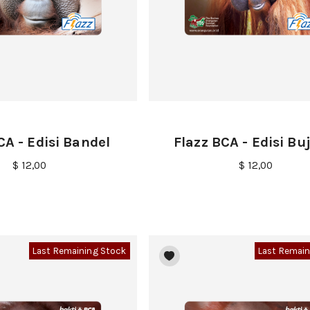
CA - Edisi Bandel
Flazz BCA - Edisi Bu
$ 12,00
$ 12,00
Last Remaining Stock
Last Remain