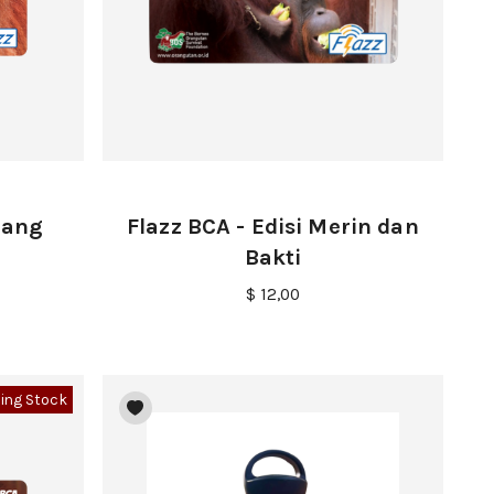
jang
Flazz BCA - Edisi Merin dan
Bakti
$ 12,00
ing Stock