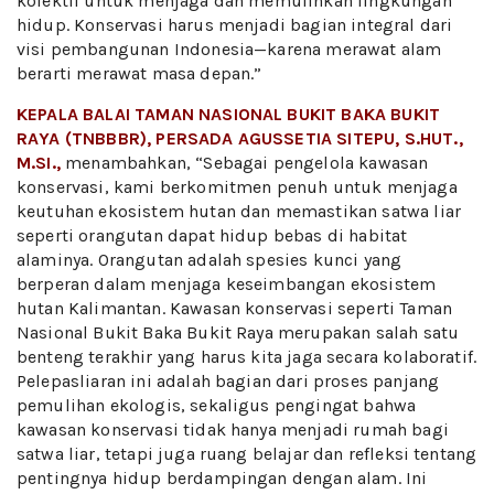
kolektif untuk menjaga dan memulihkan lingkungan
hidup. Konservasi harus menjadi bagian integral dari
visi pembangunan Indonesia—karena merawat alam
berarti merawat masa depan.”
KEPALA BALAI TAMAN NASIONAL BUKIT BAKA BUKIT
RAYA (TNBBBR), PERSADA AGUSSETIA SITEPU, S.HUT.,
M.SI.,
menambahkan, “Sebagai pengelola kawasan
konservasi, kami berkomitmen penuh untuk menjaga
keutuhan ekosistem hutan dan memastikan satwa liar
seperti orangutan dapat hidup bebas di habitat
alaminya. Orangutan adalah spesies kunci yang
berperan dalam menjaga keseimbangan ekosistem
hutan Kalimantan. Kawasan konservasi seperti Taman
Nasional Bukit Baka Bukit Raya merupakan salah satu
benteng terakhir yang harus kita jaga secara kolaboratif.
Pelepasliaran ini adalah bagian dari proses panjang
pemulihan ekologis, sekaligus pengingat bahwa
kawasan konservasi tidak hanya menjadi rumah bagi
satwa liar, tetapi juga ruang belajar dan refleksi tentang
pentingnya hidup berdampingan dengan alam. Ini